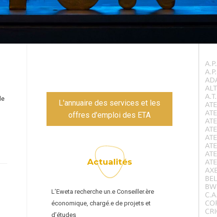
de
L'annuaire des services et les
offres d'emploi des ETA
Actualités
L’Eweta recherche un.e Conseiller.ère
économique, chargé.e de projets et
d’études