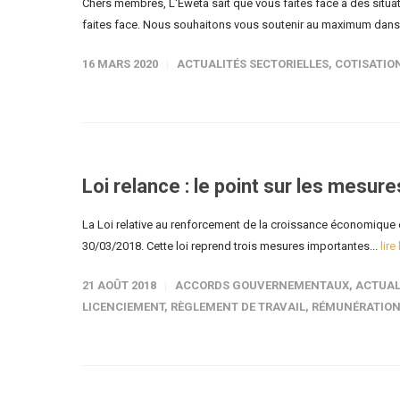
Chers membres, L'Eweta sait que vous faites face à des situati
faites face. Nous souhaitons vous soutenir au maximum dans 
16 MARS 2020
ACTUALITÉS SECTORIELLES
,
COTISATIO
Loi relance : le point sur les mesur
La Loi relative au renforcement de la croissance économique 
30/03/2018. Cette loi reprend trois mesures importantes...
lire
21 AOÛT 2018
ACCORDS GOUVERNEMENTAUX
,
ACTUAL
LICENCIEMENT
,
RÈGLEMENT DE TRAVAIL
,
RÉMUNÉRATION