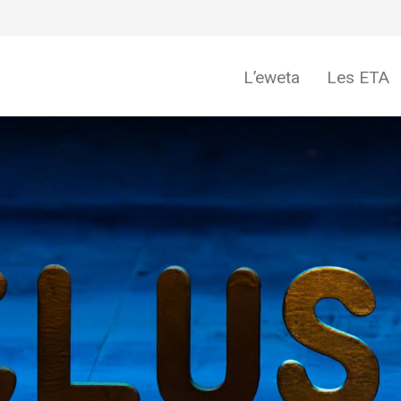
L’eweta
Les ETA
Cotisation