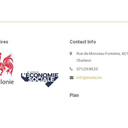
ires
Contact Info
Rue de Monceau-Fontaine, 42/5
Charleroi
071/29.89.20
info@eweta.be
Plan