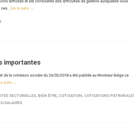
ons difficiles et est consciente des difficultés de gestion auxquelles vous
ces...
lire la suite →
N
es importantes
et de la cohésion sociale du 26/03/2018 a été publiée au Moniteur Belge ce
 la suite →
ITÉS SECTORIELLES
,
BIEN ÊTRE
,
COTISATION
,
COTISATIONS PATRONALE
S/SALAIRES