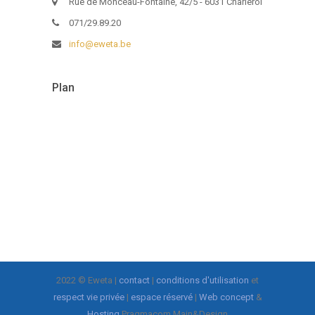
Rue de Monceau-Fontaine, 42/5 - 6031 Charleroi
071/29.89.20
info@eweta.be
Plan
2022 © Eweta |
contact
|
conditions d'utilisation
et
respect vie privée
|
espace réservé
|
Web concept
&
Hosting
Pragmacom Main&Design