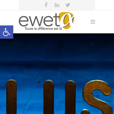
Open toolbar
Outils publiés par
l’Eweta