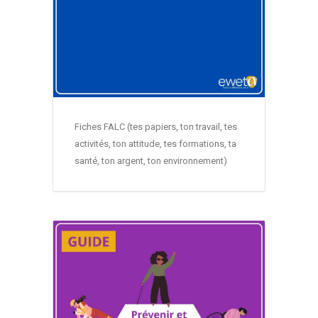
Fiches FALC (tes papiers, ton travail, tes
activités, ton attitude, tes formations, ta
santé, ton argent, ton environnement)