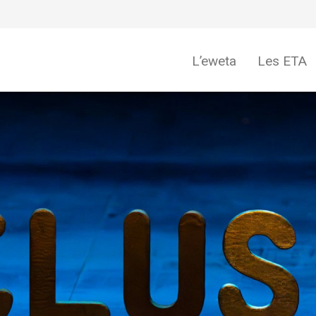
L’eweta
Les ETA
eweta