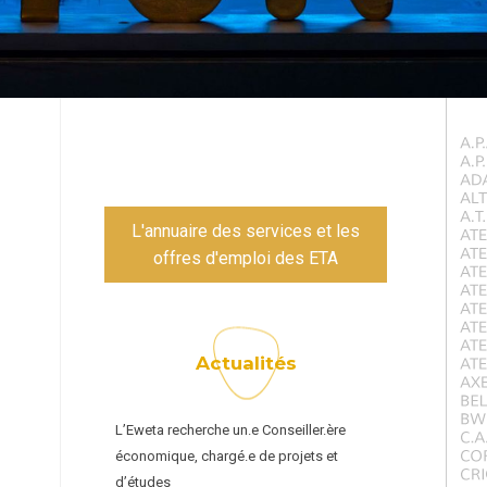
L'annuaire des services et les
offres d'emploi des ETA
Actualités
L’Eweta recherche un.e Conseiller.ère
économique, chargé.e de projets et
d’études