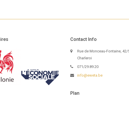
ires
Contact Info
Rue de Monceau-Fontaine, 42/5
Charleroi
071/29.89.20
info@eweta.be
Plan