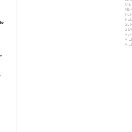
dre
se
n