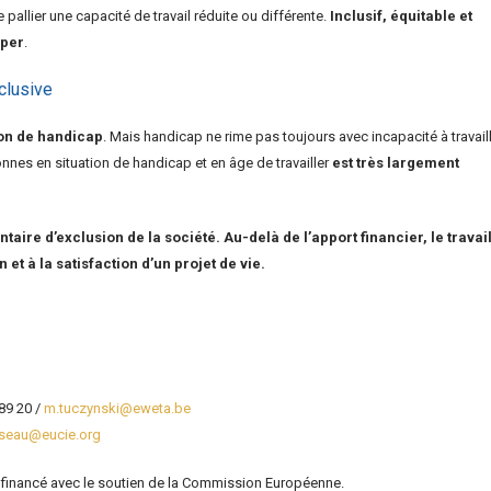
allier une capacité de travail réduite ou différente.
Inclusif, équitable et
pper
.
nclusive
ion de handicap
. Mais handicap ne rime pas toujours avec incapacité à travaill
nes en situation de handicap et en âge de travailler
est très largement
ire d’exclusion de la société. Au-delà de l’apport financier, le travai
 et à la satisfaction d’un projet de vie.
 89 20 /
m.tuczynski@eweta.be
sseau@eucie.org
é financé avec le soutien de la Commission Européenne.