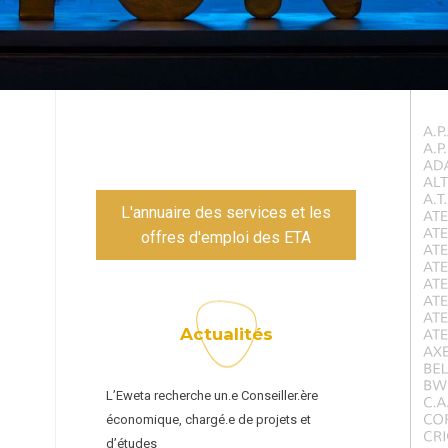
L'annuaire des services et les
offres d'emploi des ETA
Actualités
L’Eweta recherche un.e Conseiller.ère
économique, chargé.e de projets et
d’études