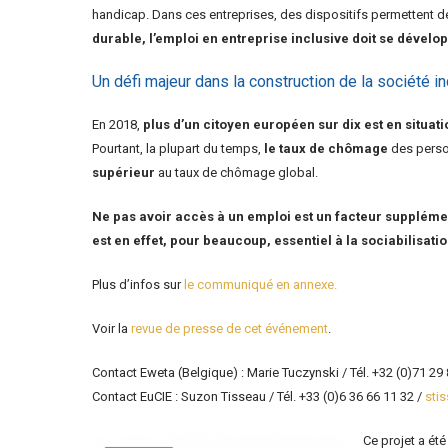
handicap. Dans ces entreprises, des dispositifs permettent de p
durable, l’emploi en entreprise inclusive doit se dévelo
Un défi majeur dans la construction de la société i
En 2018,
plus d’un citoyen européen sur dix est en situat
Pourtant, la plupart du temps,
le taux de chômage
des person
supérieur
au taux de chômage global.
Ne pas avoir accès à un emploi est un facteur supplémenta
est en effet, pour beaucoup, essentiel à la sociabilisation
Plus d’infos sur
le communiqué en annexe.
Voir la
revue de presse de cet événement
.
Contact Eweta (Belgique) : Marie Tuczynski / Tél. +32 (0)71 29
Contact EuCIE : Suzon Tisseau / Tél. +33 (0)6 36 66 11 32 /
sti
Ce projet a ét