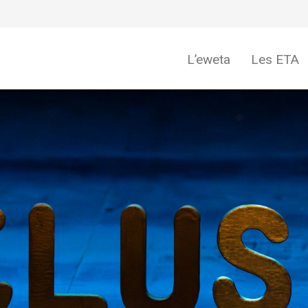
L’eweta
Les ETA
eweta