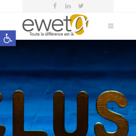
Open toolbar
eweta