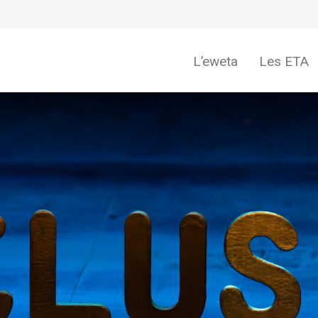
L’eweta
Les ETA
eweta