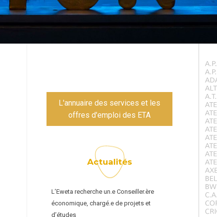
L'annuaire des services et les
offres d'emploi des ETA
Actualités
L’Eweta recherche un.e Conseiller.ère
économique, chargé.e de projets et
d’études