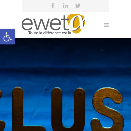
Open toolbar
eweta