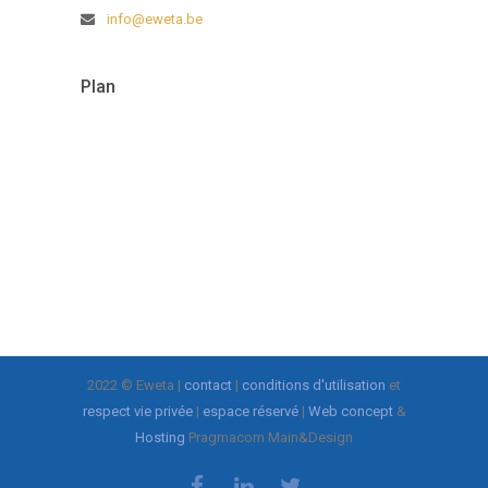
info@eweta.be
Plan
2022 © Eweta |
contact
|
conditions d'utilisation
et
respect vie privée
|
espace réservé
|
Web concept
&
Hosting
Pragmacom Main&Design