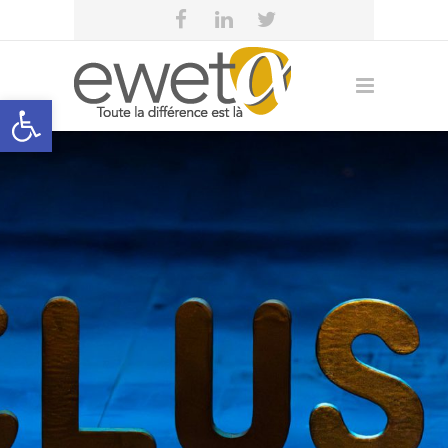
Open toolbar
eweta