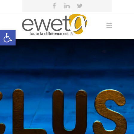
Open toolbar
eweta