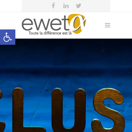
Open toolbar
eweta