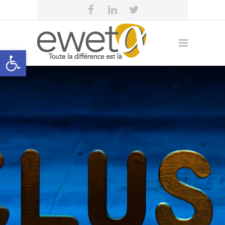
Open toolbar
eweta