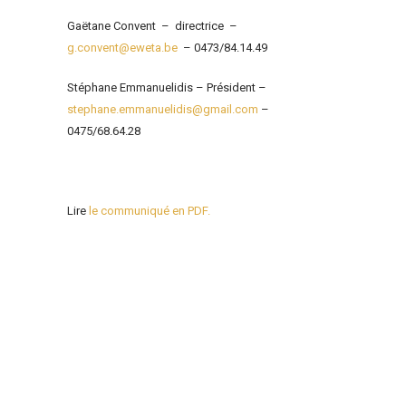
Gaëtane Convent – directrice –
g.convent@eweta.be
– 0473/84.14.49
Stéphane Emmanuelidis – Président –
stephane.emmanuelidis@gmail.com
–
0475/68.64.28
Lire
le communiqué en PDF.