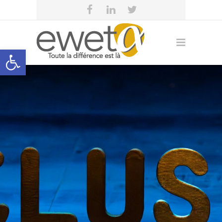
Open toolbar
eweta