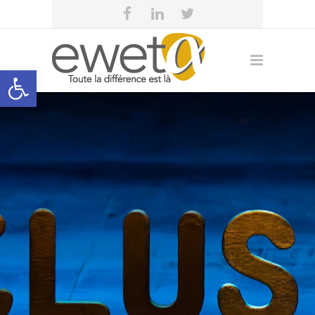
Open toolbar
eweta