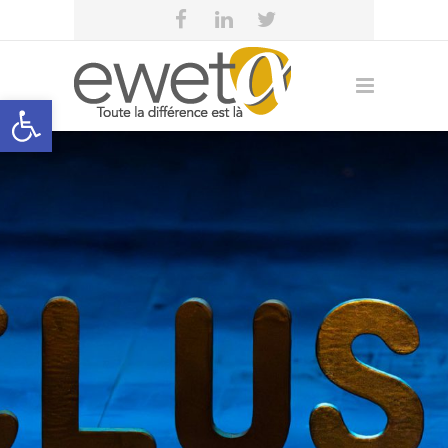
Open toolbar
eweta