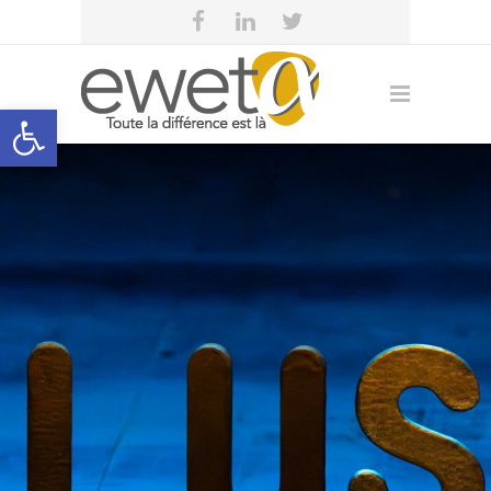
Open toolbar
Fiches FALC « Ton
attitude »