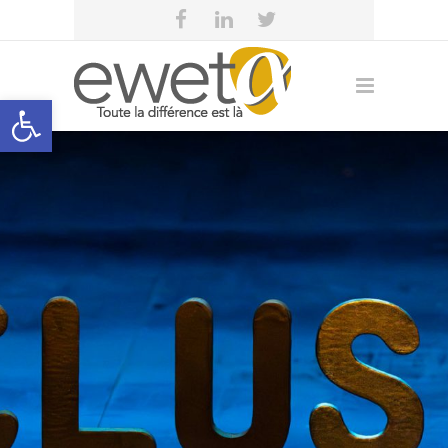
Open toolbar
eweta