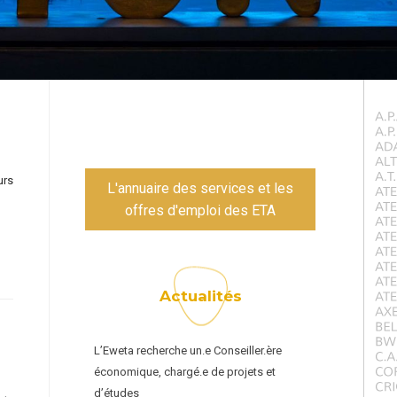
urs
L'annuaire des services et les
offres d'emploi des ETA
Actualités
L’Eweta recherche un.e Conseiller.ère
économique, chargé.e de projets et
d’études