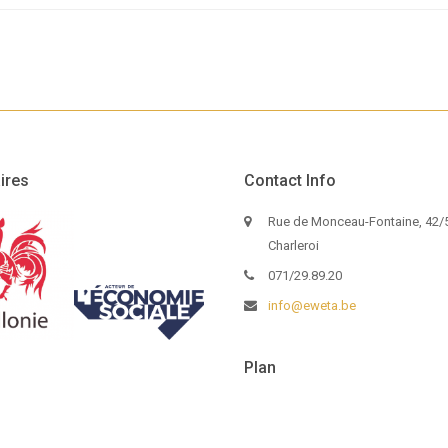
ires
Contact Info
Rue de Monceau-Fontaine, 42/5
Charleroi
071/29.89.20
info@eweta.be
Plan