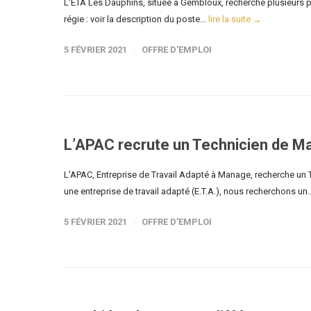
L'ETA Les Dauphins, située à Gembloux, recherche plusieurs prof
régie : voir la description du poste...
lire la suite →
5 FÉVRIER 2021
OFFRE D'EMPLOI
L’APAC recrute un Technicien de M
L'APAC, Entreprise de Travail Adapté à Manage, recherche un 
une entreprise de travail adapté (E.T.A.), nous recherchons un.
5 FÉVRIER 2021
OFFRE D'EMPLOI