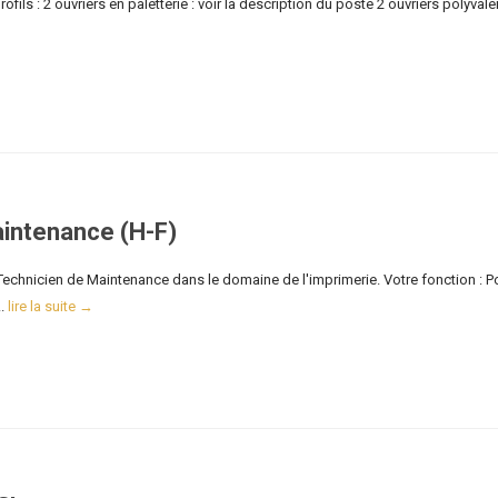
ils : 2 ouvriers en paletterie : voir la description du poste 2 ouvriers polyvale
aintenance (H-F)
Technicien de Maintenance dans le domaine de l'imprimerie. Votre fonction : P
..
lire la suite →