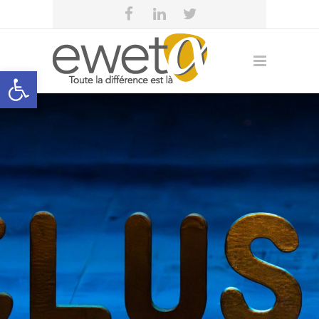
Open toolbar
eweta