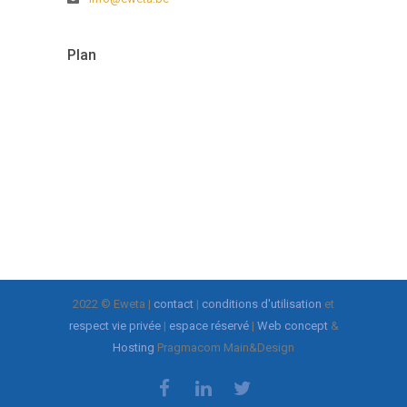
Plan
2022 © Eweta |
contact
|
conditions d'utilisation
et
respect vie privée
|
espace réservé
|
Web concept
&
Hosting
Pragmacom Main&Design