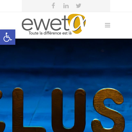
Open toolbar
eweta