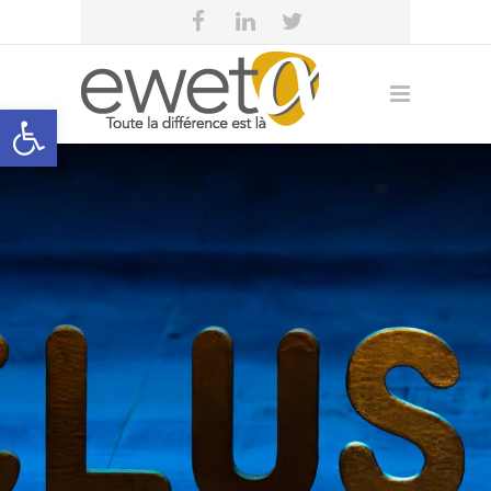
Open toolbar
eweta