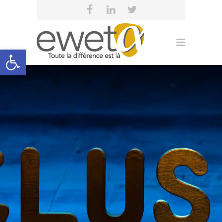
Open toolbar
eweta