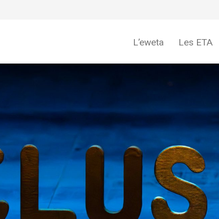
L’eweta
Les ETA
eweta