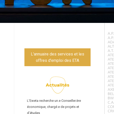
L'annuaire des services et les
offres d'emploi des ETA
Actualités
L’Eweta recherche un.e Conseiller.ère
économique, chargé.e de projets et
d’études