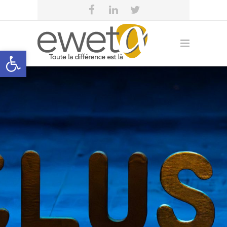
Open toolbar
eweta