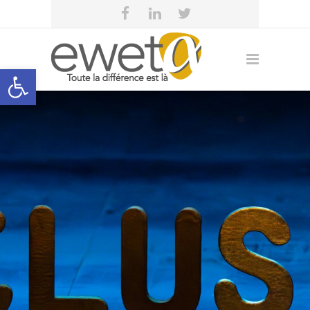
Open toolbar
eweta