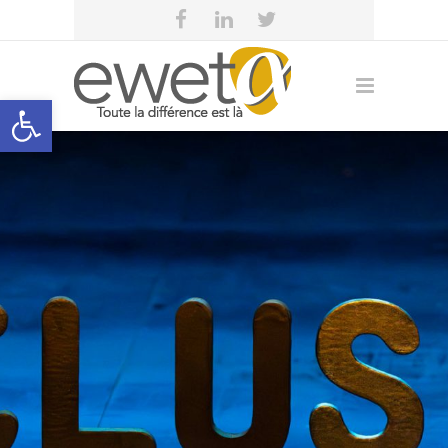
Open toolbar
eweta