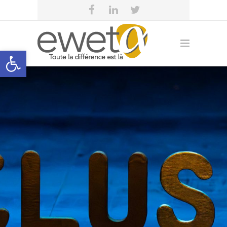
Open toolbar
eweta