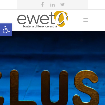
Open toolbar
eweta