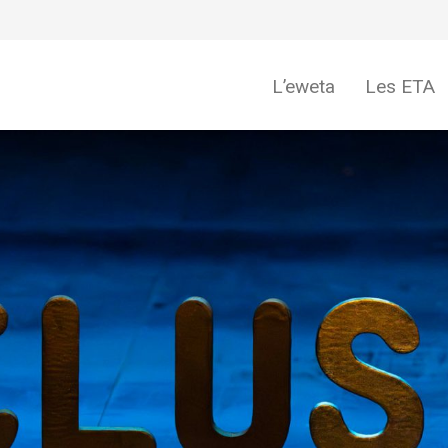
L’eweta
Les ETA
eweta