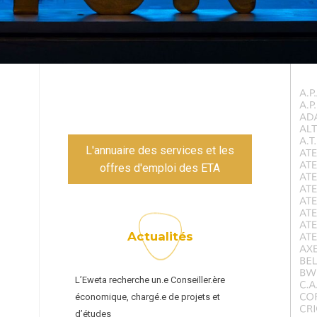
L'annuaire des services et les
offres d'emploi des ETA
Actualités
L’Eweta recherche un.e Conseiller.ère
économique, chargé.e de projets et
d’études