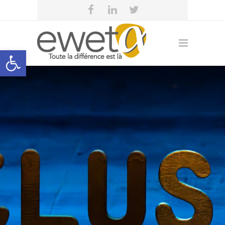
Open toolbar
eweta