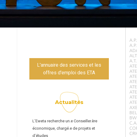
L'annuaire des services et les
offres d'emploi des ETA
Actualités
L’Eweta recherche un.e Conseiller.ère
économique, chargé.e de projets et
d’études