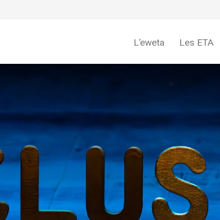
L’eweta
Les ETA
eweta