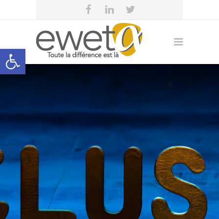
Open toolbar
eweta