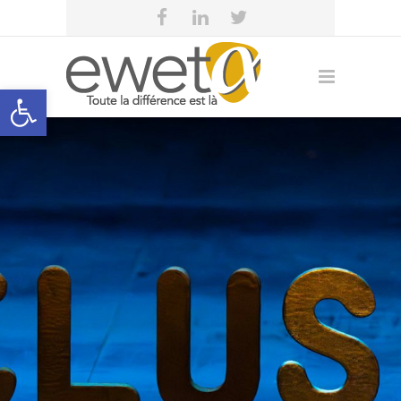
Open toolbar
eweta