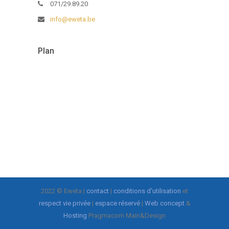
071/29.89.20
info@eweta.be
Plan
2022 © Eweta |
contact
|
conditions d'utilisation
et
respect vie privée
|
espace réservé
|
Web concept
&
Hosting
Pragmacom Main&Design