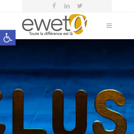
Open toolbar
eweta