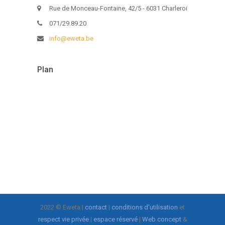
Rue de Monceau-Fontaine, 42/5 - 6031 Charleroi
071/29.89.20
info@eweta.be
Plan
2022 © Eweta |
contact
|
conditions d'utilisation
et
respect vie privée
|
espace réservé
|
Web concept
&