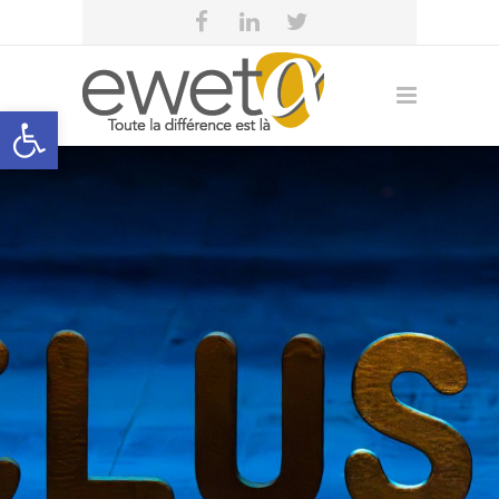
Open toolbar
eweta