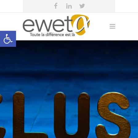
Open toolbar
eweta