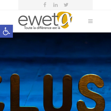
Open toolbar
eweta