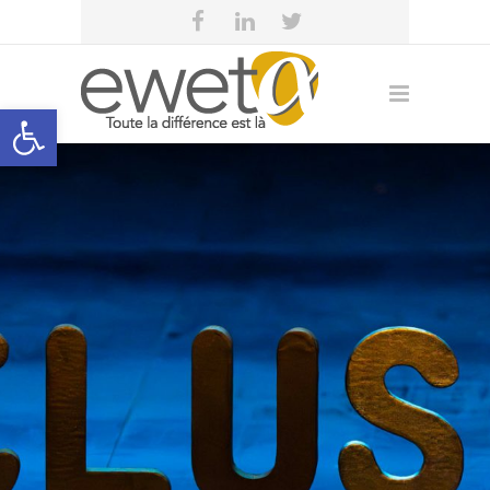
Open toolbar
eweta