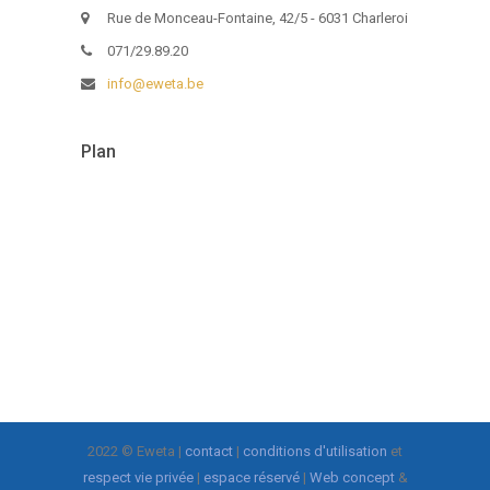
Rue de Monceau-Fontaine, 42/5 - 6031 Charleroi
071/29.89.20
info@eweta.be
Plan
2022 © Eweta |
contact
|
conditions d'utilisation
et
respect vie privée
|
espace réservé
|
Web concept
&