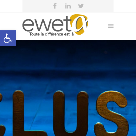
Open toolbar
eweta