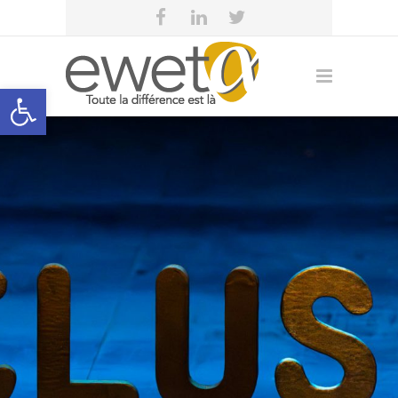
Open toolbar
eweta