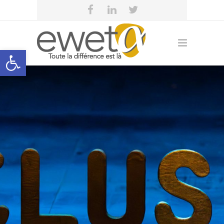
Open toolbar
eweta