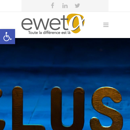
Open toolbar
eweta