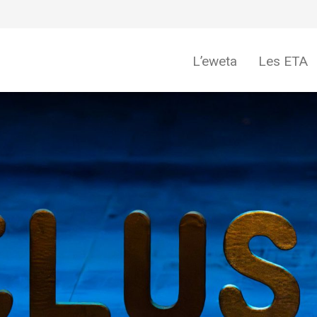
L’eweta
Les ETA
eweta