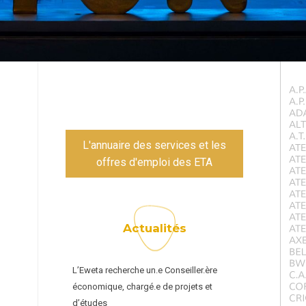
L'annuaire des services et les
offres d'emploi des ETA
Actualités
L’Eweta recherche un.e Conseiller.ère
économique, chargé.e de projets et
d’études