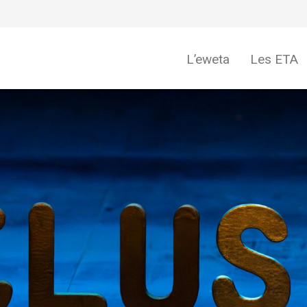
L’eweta
Les ETA
eweta