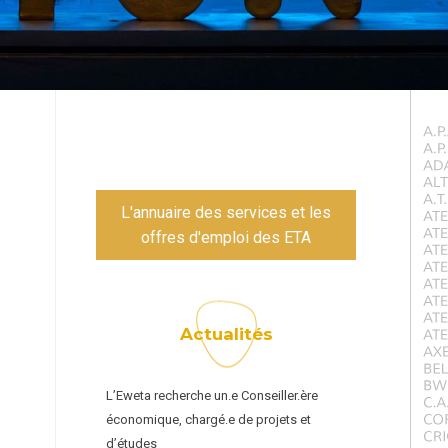
L'annuaire des services et les
offres d'emploi des ETA
Actualités
L’Eweta recherche un.e Conseiller.ère
économique, chargé.e de projets et
d’études