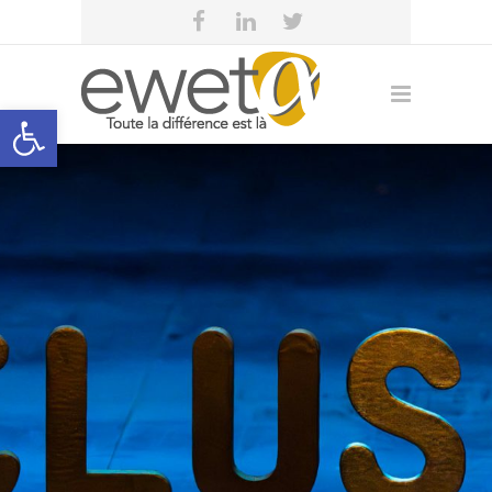
Open toolbar
eweta