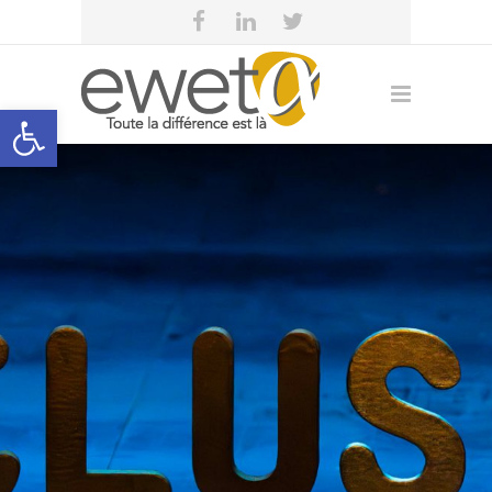
Open toolbar
eweta