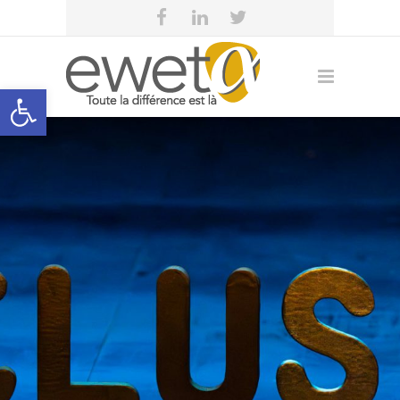
Open toolbar
eweta