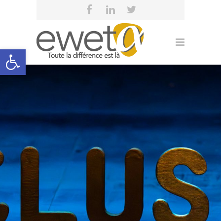
Open toolbar
eweta