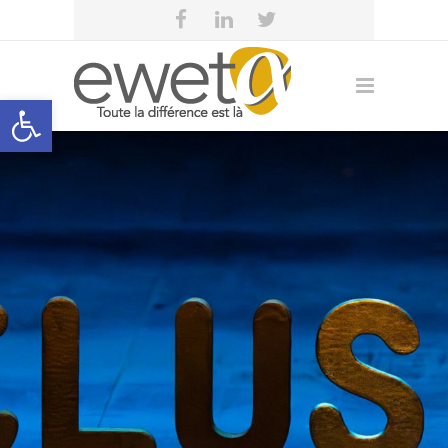
Open toolbar
eweta