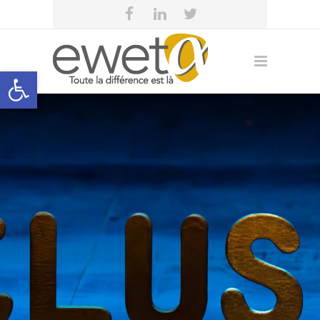
Open toolbar
eweta