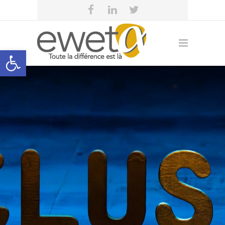
Open toolbar
eweta